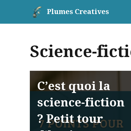
Plumes Creatives
Aller
au
contenu
Science-fict
C’est quoi la
science-fiction
? Petit tour