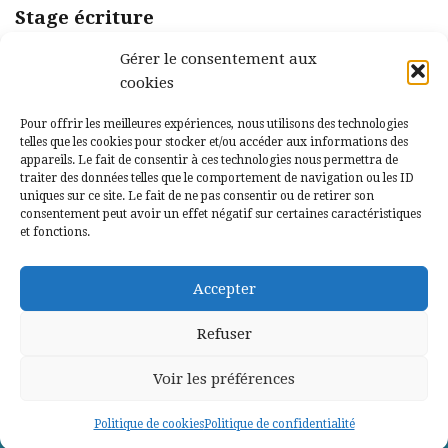
Stage écriture
Personnages
Gérer le consentement aux
complets et
cookies
complexes –
Pour offrir les meilleures expériences, nous utilisons des technologies
Dimanche 25
telles que les cookies pour stocker et/ou accéder aux informations des
appareils. Le fait de consentir à ces technologies nous permettra de
octobre
traiter des données telles que le comportement de navigation ou les ID
uniques sur ce site. Le fait de ne pas consentir ou de retirer son
89,00
€
consentement peut avoir un effet négatif sur certaines caractéristiques
et fonctions.
Accepter
Refuser
Neve
| Propulsé par
WordPress
Voir les préférences
CGU
CGV
Mentions légales
A Propos
Politique de cookies
Politique de confidentialité
Politique de cookies (UE)